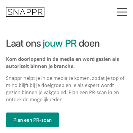
S
k
i
p
t
o
c
Laat ons
jouw PR
doen
o
n
t
Kom doorlopend in de media en word gezien als
e
autoriteit binnen je branche.
n
t
Snappr helpt je in de media te komen, zodat je top of
mind blijft bij je doelgroep en je als expert wordt
gezien binnen je vakgebied. Plan een PR-scan in en
ontdek de mogelijkheden.
Plan een PR-scan