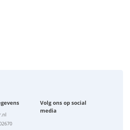
egevens
Volg ons op social
media
.nl
602670