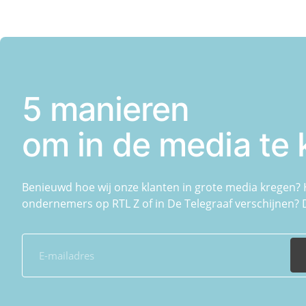
5 manieren
om in de media te
Benieuwd hoe wij onze klanten in grote media kregen? 
ondernemers op RTL Z of in De Telegraaf verschijnen?
whitepaper met 5 manieren om in de media te komen
E
-
m
a
C