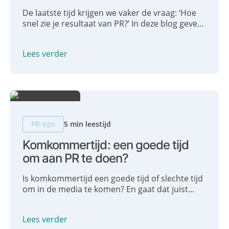
De laatste tijd krijgen we vaker de vraag: ‘Hoe
snel zie je resultaat van PR?’ In deze blog geven
we graag antwoord. Wij houden van resultaat!
Maar laat de definitie van resultaat duidelijk
Lees verder
zijn. We praten je bij over het korte – en lange
termijn-effect van PR.
PR-tips
5 min leestijd
Komkommertijd: een goede tijd
om aan PR te doen?
Is komkommertijd een goede tijd of slechte tijd
om in de media te komen? En gaat dat juist
makkelijker of moeilijker dan tijdens andere
periodes in het jaar? Wij geven advies!
Lees verder