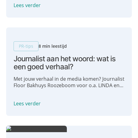
stappen voor het schrijven van een PR-plan
Lees verder
met je.
PR-tips
8 min leestijd
Journalist aan het woord: wat is
een goed verhaal?
Met jouw verhaal in de media komen? Journalist
Floor Bakhuys Roozeboom voor o.a. LINDA en
NRC deelt haar gouden tips: wat is een goed
verhaal? Wanneer is een verhaal
Lees verder
mediawaardig?