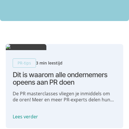
(
V
e
r
e
i
s
t
)
PR-tips
3 min leestijd
Dit is waarom alle ondernemers
opeens aan PR doen
De PR masterclasses vliegen je inmiddels om
de oren! Meer en meer PR-experts delen hun
kennis en helpen ondernemers om – al dan niet
met een duur traject – in de media te komen. Of
Lees verder
we ons bedreigd voelen..? Helemaal niet! Wij
juichen dit alleen maar toe!