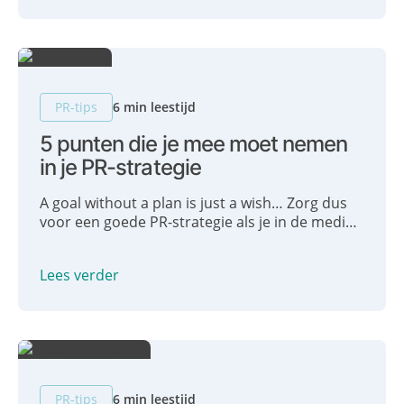
PR-tips
6 min leestijd
5 punten die je mee moet nemen
in je PR-strategie
A goal without a plan is just a wish… Zorg dus
voor een goede PR-strategie als je in de media
wilt komen, want zonder een goed plan ben je
vooral met hagel aan het schieten en onnodig
Lees verder
tijd kwijt. Deze vijf punten wil je zeker
meenemen!
PR-tips
6 min leestijd