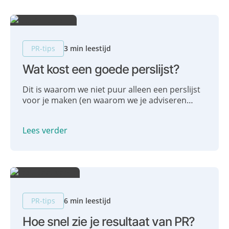
PR-tips
3 min leestijd
Wat kost een goede perslijst?
Dit is waarom we niet puur alleen een perslijst
voor je maken (en waarom we je adviseren
geen standaard perslijst te kopen): Wat kost
een perslijst? En wat kost het om door ons een
Lees verder
perslijst op maat te laten opstellen? Die vraag
kregen we laatst in onze mailbox. Ons
antwoord? Onbetaalbaar.
PR-tips
6 min leestijd
Hoe snel zie je resultaat van PR?