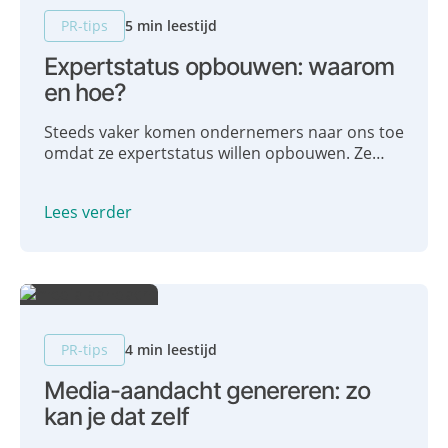
PR-tips
5 min leestijd
Expertstatus opbouwen: waarom
en hoe?
Steeds vaker komen ondernemers naar ons toe
omdat ze expertstatus willen opbouwen. Ze
willen aan hun PR gaan werken en vaker in de
media komen, om zo hun expertstatus te
Lees verder
vergroten. In deze blog gaan we dieper in op
expertstatus opbouwen. Wat is expertstatus?
Waarom zou je dit willen? En hoe vergroot je je
expertstatus?
PR-tips
4 min leestijd
Media-aandacht genereren: zo
kan je dat zelf