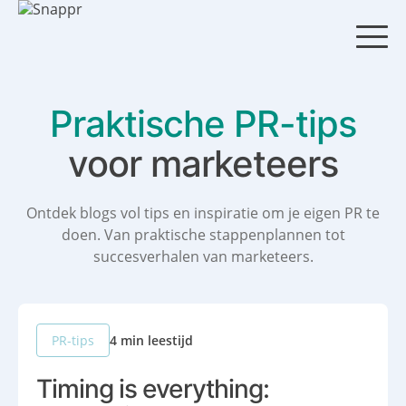
S
k
i
p
t
o
Praktische PR-tips
c
o
voor
marketeers
n
t
e
Ontdek blogs vol tips en inspiratie om je eigen PR te
n
doen.
Van praktische stappenplannen tot
t
succesverhalen van marketeers.
4 min leestijd
PR-tips
Timing is everything: