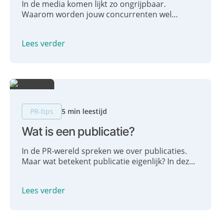
In de media komen lijkt zo ongrijpbaar.
Waarom worden jouw concurrenten wel
gevraagd en jij niet? Hoe kan het jou ook
lukken? Spoiler: jij kan het zelf regelen! Zelf
Lees verder
media-aandacht genereren, zo doe je dat!
PR-tips
5 min leestijd
Wat is een publicatie?
In de PR-wereld spreken we over publicaties.
Maar wat betekent publicatie eigenlijk? In deze
blog geven we je duidelijkheid omtrent de
betekenis van een publicatie.
Lees verder