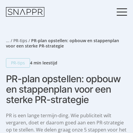
S
k
i
p
t
o
c
...
/
PR-tips
/
PR-plan opstellen: opbouw en stappenplan
o
voor een sterke PR-strategie
n
t
PR-tips
4 min leestijd
e
n
PR-plan opstellen: opbouw
t
en stappenplan voor een
sterke PR-strategie
PR is een lange termijn-ding. Wie publiciteit wilt
vergaren, doet er daarom goed aan een PR-strategie
op te stellen. We delen graag onze 5 stappen voor het