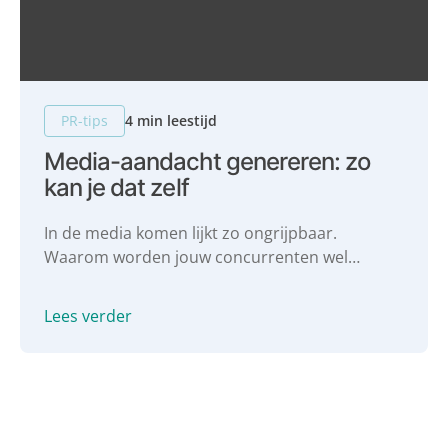
PR-tips
4 min leestijd
Media-aandacht genereren: zo
kan je dat zelf
In de media komen lijkt zo ongrijpbaar.
Waarom worden jouw concurrenten wel
gevraagd en jij niet? Hoe kan het jou ook
lukken? Spoiler: jij kan het zelf regelen! Zelf
Lees verder
media-aandacht genereren, zo doe je dat!