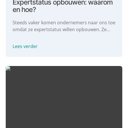
Expertstatus opbouwen: waarom
en hoe?
Steeds vaker komen ondernemers naar ons toe
omdat ze expertstatus willen opbouwen. Ze
willen aan hun PR gaan werken en vaker in de
media komen, om zo hun expertstatus te
Lees verder
vergroten. In deze blog gaan we dieper in op
expertstatus opbouwen. Wat is expertstatus?
Waarom zou je dit willen? En hoe vergroot je je
expertstatus?