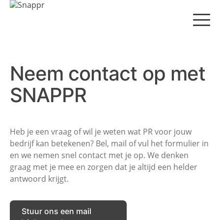
S
k
i
p
t
o
c
Neem contact op
met
o
n
SNAPPR
t
e
n
t
Heb je een vraag of wil je weten wat PR voor jouw
bedrijf kan betekenen? Bel, mail of vul het formulier in
en we nemen snel contact met je op. We denken
graag met je mee en zorgen dat je altijd een helder
antwoord krijgt.
Stuur ons een mail