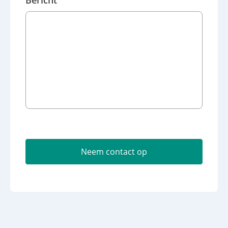
Bericht
C
A
Neem contact op
P
T
C
H
A