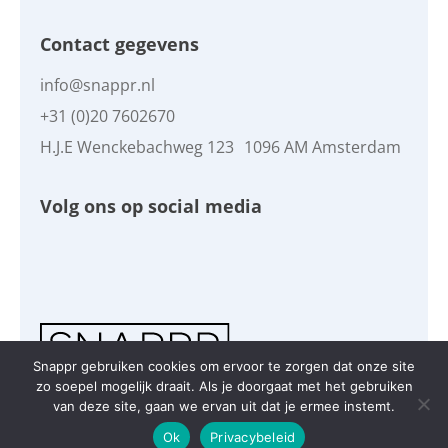
Contact gegevens
info@snappr.nl
+31 (0)20 7602670
H.J.E Wenckebachweg 123 1096 AM Amsterdam
Volg ons op social media
Snappr gebruiken cookies om ervoor te zorgen dat onze site
zo soepel mogelijk draait. Als je doorgaat met het gebruiken
Copyright © Snappr 2026
van deze site, gaan we ervan uit dat je ermee instemt.
Ok
Privacybeleid