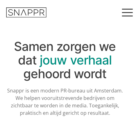
S
k
i
p
t
o
c
Samen zorgen we
o
n
dat
jouw
verhaal
t
e
gehoord wordt
n
t
Snappr is een modern PR-bureau uit Amsterdam.
We helpen vooruitstrevende
bedrijven om
zichtbaar te worden in de media. Toegankelijk,
praktisch en altijd
gericht op resultaat.