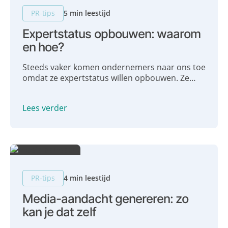
PR-tips
5 min leestijd
Expertstatus opbouwen: waarom
en hoe?
Steeds vaker komen ondernemers naar ons toe
omdat ze expertstatus willen opbouwen. Ze
willen aan hun PR gaan werken en vaker in de
media komen, om zo hun expertstatus te
Lees verder
vergroten. In deze blog gaan we dieper in op
expertstatus opbouwen. Wat is expertstatus?
Waarom zou je dit willen? En hoe vergroot je je
expertstatus?
PR-tips
4 min leestijd
Media-aandacht genereren: zo
kan je dat zelf