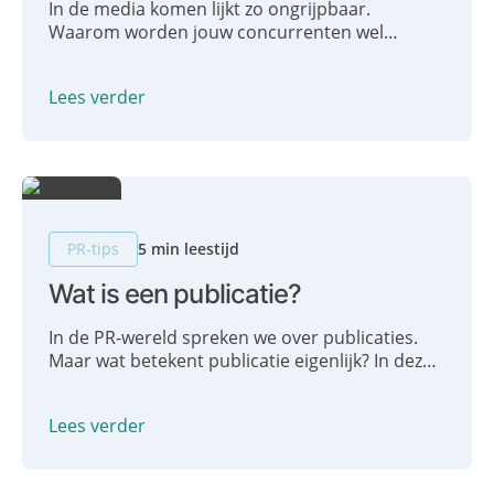
In de media komen lijkt zo ongrijpbaar.
Waarom worden jouw concurrenten wel
gevraagd en jij niet? Hoe kan het jou ook
lukken? Spoiler: jij kan het zelf regelen! Zelf
Lees verder
media-aandacht genereren, zo doe je dat!
PR-tips
5 min leestijd
Wat is een publicatie?
In de PR-wereld spreken we over publicaties.
Maar wat betekent publicatie eigenlijk? In deze
blog geven we je duidelijkheid omtrent de
betekenis van een publicatie.
Lees verder