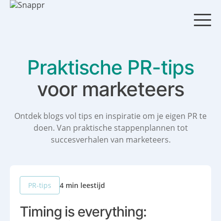
S
k
i
p
t
o
Praktische PR-tips
c
o
voor
marketeers
n
t
e
Ontdek blogs vol tips en inspiratie om je eigen PR te
n
doen.
Van praktische stappenplannen tot
t
succesverhalen van marketeers.
4 min leestijd
PR-tips
Timing is everything: