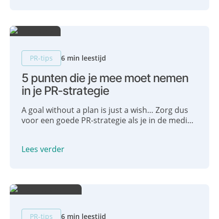
PR-tips
6 min leestijd
5 punten die je mee moet nemen
in je PR-strategie
A goal without a plan is just a wish… Zorg dus
voor een goede PR-strategie als je in de media
wilt komen, want zonder een goed plan ben je
vooral met hagel aan het schieten en onnodig
Lees verder
tijd kwijt. Deze vijf punten wil je zeker
meenemen!
PR-tips
6 min leestijd