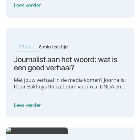
stappen voor het schrijven van een PR-plan
Lees verder
met je.
PR-tips
8 min leestijd
Journalist aan het woord: wat is
een goed verhaal?
Met jouw verhaal in de media komen? Journalist
Floor Bakhuys Roozeboom voor o.a. LINDA en
NRC deelt haar gouden tips: wat is een goed
verhaal? Wanneer is een verhaal
Lees verder
mediawaardig?