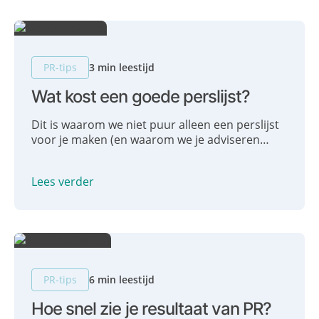
PR-tips
3 min leestijd
Wat kost een goede perslijst?
Dit is waarom we niet puur alleen een perslijst
voor je maken (en waarom we je adviseren
geen standaard perslijst te kopen): Wat kost
een perslijst? En wat kost het om door ons een
Lees verder
perslijst op maat te laten opstellen? Die vraag
kregen we laatst in onze mailbox. Ons
antwoord? Onbetaalbaar.
PR-tips
6 min leestijd
Hoe snel zie je resultaat van PR?