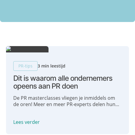
(
V
e
r
e
i
s
t
PR-tips
3 min leestijd
)
Dit is waarom alle ondernemers
opeens aan PR doen
De PR masterclasses vliegen je inmiddels om
de oren! Meer en meer PR-experts delen hun
kennis en helpen ondernemers om – al dan niet
met een duur traject – in de media te komen. Of
Lees verder
we ons bedreigd voelen..? Helemaal niet! Wij
juichen dit alleen maar toe!