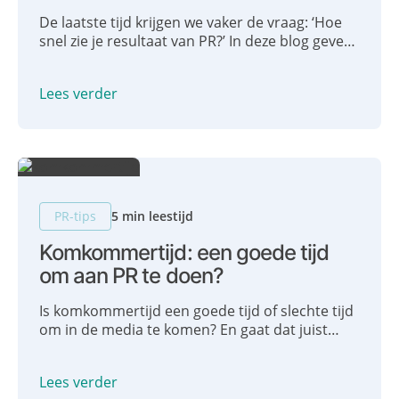
De laatste tijd krijgen we vaker de vraag: ‘Hoe
snel zie je resultaat van PR?’ In deze blog geven
we graag antwoord. Wij houden van resultaat!
Maar laat de definitie van resultaat duidelijk
Lees verder
zijn. We praten je bij over het korte – en lange
termijn-effect van PR.
PR-tips
5 min leestijd
Komkommertijd: een goede tijd
om aan PR te doen?
Is komkommertijd een goede tijd of slechte tijd
om in de media te komen? En gaat dat juist
makkelijker of moeilijker dan tijdens andere
periodes in het jaar? Wij geven advies!
Lees verder