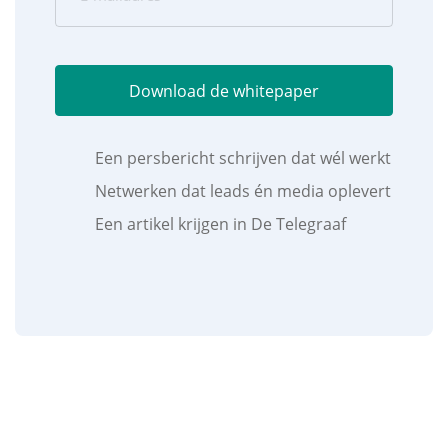
-
m
a
C
i
A
Download de whitepaper
l
P
a
T
Een persbericht schrijven dat wél werkt
d
C
r
Netwerken dat leads én media oplevert
H
e
A
Een artikel krijgen in De Telegraaf
s
(
V
e
r
e
i
s
t
)