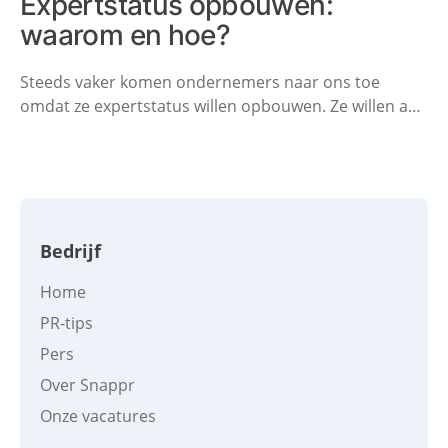
Expertstatus opbouwen:
waarom en hoe?
Steeds vaker komen ondernemers naar ons toe
omdat ze expertstatus willen opbouwen. Ze willen aan
hun PR gaan werken en vaker in de media komen, om
zo hun expertstatus te vergroten. In deze blog gaan
we dieper in op expertstatus opbouwen. Wat is
expertstatus? Waarom zou je dit willen? En hoe
vergroot je je expertstatus?
Bedrijf
Home
PR-tips
Pers
Over Snappr
Onze vacatures