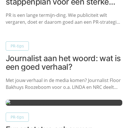
stappenplan voor een sterke
PR-strategie
PR is een lange termijn-ding. Wie publiciteit wilt
vergaren, doet er daarom goed aan een PR-strategie
op te stellen. We delen graag onze 5 stappen voor het
schrijven van een PR-plan met je.
PR-tips
Journalist aan het woord: wat is
een goed verhaal?
Met jouw verhaal in de media komen? Journalist Floor
Bakhuys Roozeboom voor o.a. LINDA en NRC deelt
haar gouden tips: wat is een goed verhaal? Wanneer
is een verhaal mediawaardig?
PR-tips