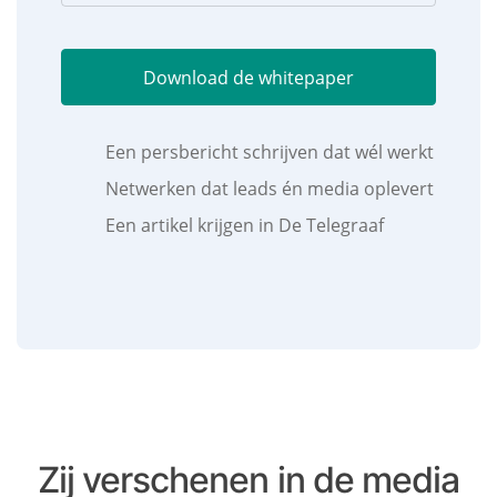
m
a
C
i
A
Download de whitepaper
l
P
a
T
Een persbericht schrijven dat wél werkt
d
C
r
Netwerken dat leads én media oplevert
H
e
A
Een artikel krijgen in De Telegraaf
s
(
V
e
r
e
i
s
Zij verschenen in de media
t