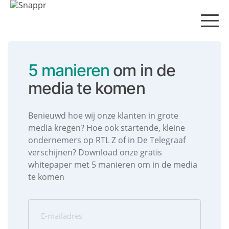
S
k
i
p
t
o
5 manieren
om in de
c
o
media te komen
n
t
e
Benieuwd hoe wij onze klanten in grote
n
media kregen? Hoe ook startende, kleine
t
ondernemers op RTL Z of in De Telegraaf
verschijnen? Download onze gratis
whitepaper met 5 manieren om in de media
te komen
E
-