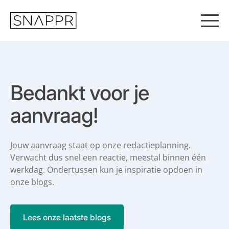
S
k
i
p
t
o
c
o
Bedankt voor je
n
t
aanvraag!
e
n
t
Jouw aanvraag staat op onze redactieplanning.
Verwacht dus snel een reactie,
meestal binnen één
werkdag. Ondertussen kun je inspiratie opdoen in
onze blogs.
Lees onze laatste blogs