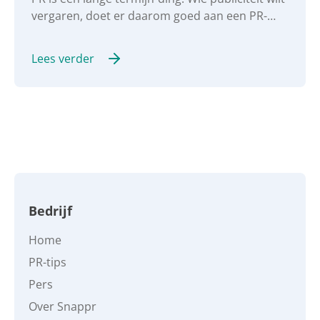
vergaren, doet er daarom goed aan een PR-
strategie op te stellen. We delen graag onze 5
stappen voor het schrijven van een PR-plan
Lees verder
met je.
Bedrijf
Home
PR-tips
Pers
Over Snappr