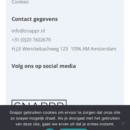
Cookies
Contact gegevens
info@snappr.nl
+31 (0)20 7602670
H.J.E Wenckebachweg 123 1096 AM Amsterdam
Volg ons op social media
Snappr gebruiken cookies om ervoor te zorgen dat onze site
zo soepel mogelijk draait. Als je doorgaat met het gebruiken
Copyright © Snappr 2026
van deze site, gaan we ervan uit dat je ermee instemt.