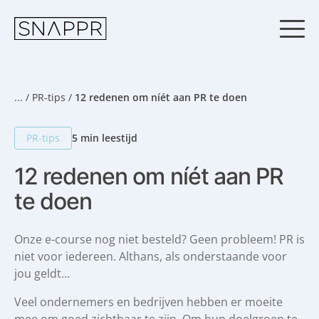
S
k
i
p
t
o
c
...
/
PR-tips
/
12 redenen om níét aan PR te doen
o
n
PR-tips
5 min leestijd
t
e
12 redenen om níét aan PR
n
t
te doen
Onze e-course nog niet besteld? Geen probleem! PR is
niet voor iedereen. Althans, als onderstaande voor
jou geldt…
Veel ondernemers en bedrijven hebben er moeite