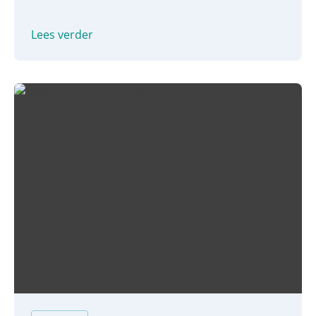
NRC deelt haar gouden tips: wat is een goed
verhaal? Wanneer is een verhaal
Lees verder
mediawaardig?