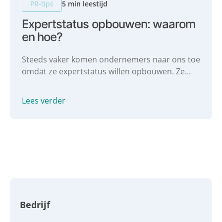
PR-tips
5 min leestijd
Expertstatus opbouwen: waarom
en hoe?
Steeds vaker komen ondernemers naar ons toe
omdat ze expertstatus willen opbouwen. Ze
willen aan hun PR gaan werken en vaker in de
media komen, om zo hun expertstatus te
Lees verder
vergroten. In deze blog gaan we dieper in op
expertstatus opbouwen. Wat is expertstatus?
Waarom zou je dit willen? En hoe vergroot je je
expertstatus?
Bedrijf