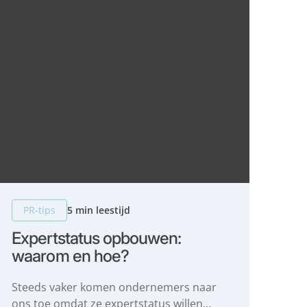
PR-tips
5 min leestijd
Expertstatus opbouwen:
waarom en hoe?
Steeds vaker komen ondernemers naar
ons toe omdat ze expertstatus willen