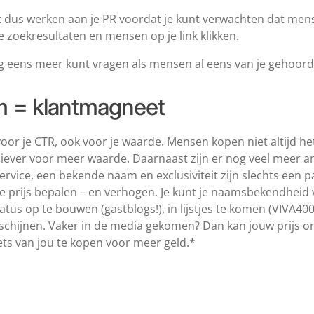
 dus werken aan je PR voordat je kunt verwachten dat mens
e zoekresultaten en mensen op je link klikken.
nog eens meer kunt vragen als mensen al eens van je gehoor
 = klantmagneet
d voor je CTR, ook voor je waarde. Mensen kopen niet altijd 
ever voor meer waarde. Daarnaast zijn er nog veel meer an
vice, een bekende naam en exclusiviteit zijn slechts een pa
j je prijs bepalen – en verhogen. Je kunt je naamsbekendhei
tus op te bouwen (gastblogs!), in lijstjes te komen (VIVA40
rschijnen. Vaker in de media gekomen? Dan kan jouw prijs 
iets van jou te kopen voor meer geld.*