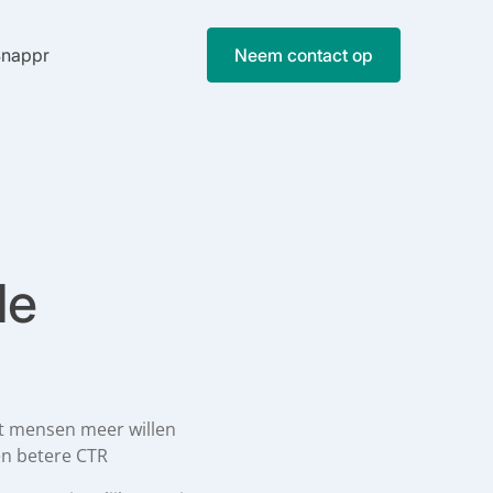
Snappr
Neem contact op
de
at mensen meer willen
en betere CTR