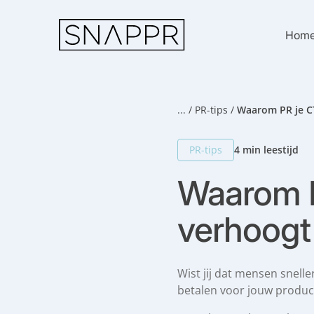
S
k
Hom
i
p
t
o
c
o
...
/
PR-tips
/
Waarom PR je C
n
t
PR-tips
4 min leestijd
e
n
Waarom P
t
verhoogt
Wist jij dat mensen snell
betalen voor jouw product