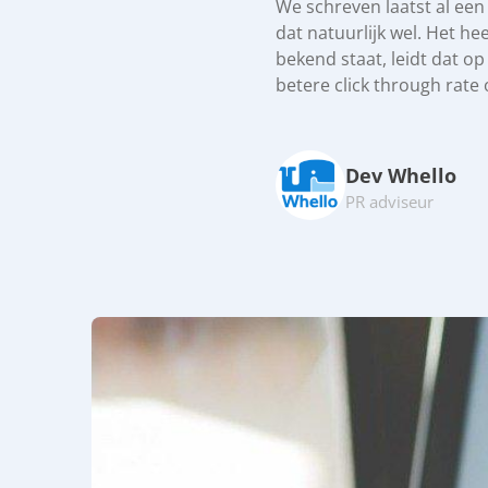
We schreven laatst al ee
dat natuurlijk wel. Het he
bekend staat, leidt dat o
betere click through rate
Dev Whello
PR adviseur