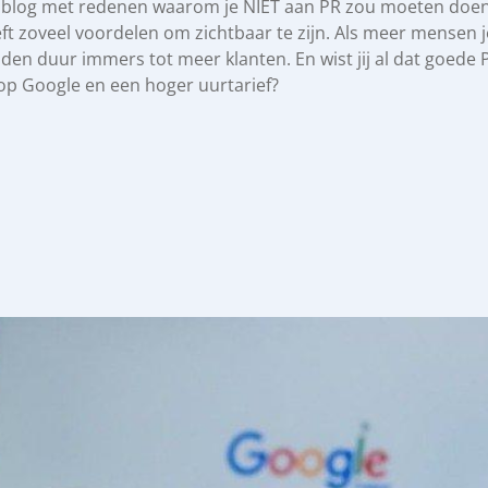
n blog met redenen waarom je NIET aan PR zou moeten doen.
eft zoveel voordelen om zichtbaar te zijn. Als meer mensen j
p den duur immers tot meer klanten. En wist jij al dat goede
 op Google en een hoger uurtarief?