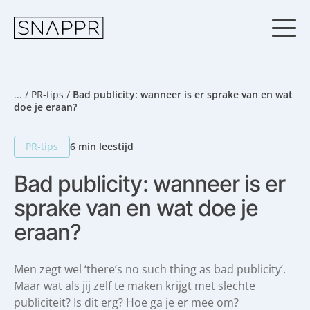
S
k
i
p
t
o
c
...
/
PR-tips
/
Bad publicity: wanneer is er sprake van en wat
o
doe je eraan?
n
t
PR-tips
6 min leestijd
e
n
Bad publicity: wanneer is er
t
sprake van en wat doe je
eraan?
Men zegt wel ‘there’s no such thing as bad publicity’.
Maar wat als jij zelf te maken krijgt met slechte
publiciteit? Is dit erg? Hoe ga je er mee om?