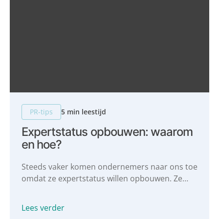
PR-tips
5 min leestijd
Expertstatus opbouwen: waarom
en hoe?
Steeds vaker komen ondernemers naar ons toe
omdat ze expertstatus willen opbouwen. Ze
willen aan hun PR gaan werken en vaker in de
media komen, om zo hun expertstatus te
Lees verder
vergroten. In deze blog gaan we dieper in op