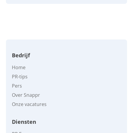
expertstatus opbouwen. Wat is expertstatus?
Waarom zou je dit willen? En hoe vergroot je je
expertstatus?
Bedrijf
Home
PR-tips
Pers
Over Snappr
Onze vacatures
Diensten