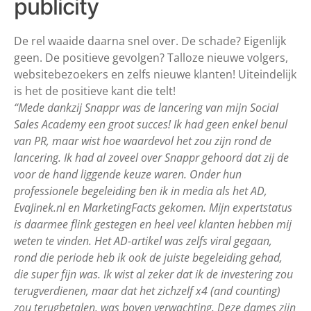
publicity
De rel waaide daarna snel over. De schade? Eigenlijk
geen. De positieve gevolgen? Talloze nieuwe volgers,
websitebezoekers en zelfs nieuwe klanten! Uiteindelijk
is het de positieve kant die telt!
“Mede dankzij Snappr was de lancering van mijn Social
Sales Academy een groot succes! Ik had geen enkel benul
van PR, maar wist hoe waardevol het zou zijn rond de
lancering. Ik had al zoveel over Snappr gehoord dat zij de
voor de hand liggende keuze waren. Onder hun
professionele begeleiding ben ik in media als het AD,
EvaJinek.nl en MarketingFacts gekomen. Mijn expertstatus
is daarmee flink gestegen en heel veel klanten hebben mij
weten te vinden. Het AD-artikel was zelfs viral gegaan,
rond die periode heb ik ook de juiste begeleiding gehad,
die super fijn was. Ik wist al zeker dat ik de investering zou
terugverdienen, maar dat het zichzelf x4 (and counting)
zou terugbetalen, was boven verwachting. Deze dames zijn