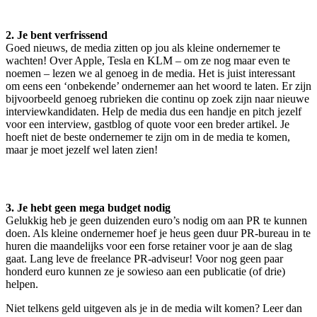
2. Je bent verfrissend
Goed nieuws, de media zitten op jou als kleine ondernemer te
wachten! Over Apple, Tesla en KLM – om ze nog maar even te
noemen – lezen we al genoeg in de media. Het is juist interessant
om eens een ‘onbekende’ ondernemer aan het woord te laten. Er zijn
bijvoorbeeld genoeg rubrieken die continu op zoek zijn naar nieuwe
interviewkandidaten. Help de media dus een handje en pitch jezelf
voor een interview, gastblog of quote voor een breder artikel. Je
hoeft niet de beste ondernemer te zijn om in de media te komen,
maar je moet jezelf wel laten zien!
3. Je hebt geen mega budget nodig
Gelukkig heb je geen duizenden euro’s nodig om aan PR te kunnen
doen. Als kleine ondernemer hoef je heus geen duur PR-bureau in te
huren die maandelijks voor een forse retainer voor je aan de slag
gaat. Lang leve de freelance PR-adviseur! Voor nog geen paar
honderd euro kunnen ze je sowieso aan een publicatie (of drie)
helpen.
Niet telkens geld uitgeven als je in de media wilt komen? Leer dan